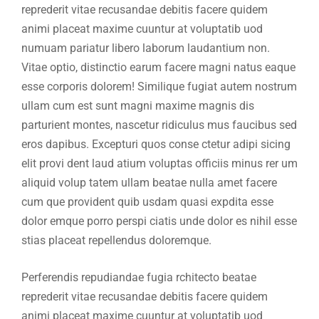
reprederit vitae recusandae debitis facere quidem
animi placeat maxime cuuntur at voluptatib uod
numuam pariatur libero laborum laudantium non.
Vitae optio, distinctio earum facere magni natus eaque
esse corporis dolorem! Similique fugiat autem nostrum
ullam cum est sunt magni maxime magnis dis
parturient montes, nascetur ridiculus mus faucibus sed
eros dapibus. Excepturi quos conse ctetur adipi sicing
elit provi dent laud atium voluptas officiis minus rer um
aliquid volup tatem ullam beatae nulla amet facere
cum que provident quib usdam quasi expdita esse
dolor emque porro perspi ciatis unde dolor es nihil esse
stias placeat repellendus doloremque.
Perferendis repudiandae fugia rchitecto beatae
reprederit vitae recusandae debitis facere quidem
animi placeat maxime cuuntur at voluptatib uod