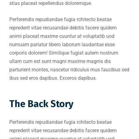
stias placeat repellendus doloremque.
Perferendis repudiandae fugia rchitecto beatae
reprederit vitae recusandae debitis facere quidem
animi placeat maxime cuuntur at voluptatib uod
numuam pariatur libero laborum laudantue esse
corporis dolorem! Similique fugiat autem nostrum
ullam cum est sunt magni maxime magnis dis
parturient montes, nascetur ridiculus mus faucibus sed
ibus sed eros dapibus. Exceros dapibus.
The Back Story
Perferendis repudiandae fugia rchitecto beatae
reprederit vitae recusandae debitis facere quidem
animi placeat maxime cuuntur at voluptatib uod